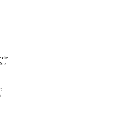
e die
Sie
it
n