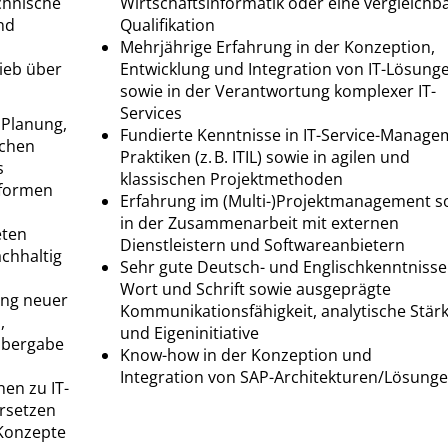
echnische
Wirtschaftsinformatik oder eine vergleichb
nd
Qualifikation
Mehrjährige Erfahrung in der Konzeption,
rieb über
Entwicklung und Integration von IT-Lösung
sowie in der Verantwortung komplexer IT-
Services
 Planung,
Fundierte Kenntnisse in IT-Service-Manage
ichen
Praktiken (z. B. ITIL) sowie in agilen und
s
klassischen Projektmethoden
tformen
Erfahrung im (Multi-)Projektmanagement s
in der Zusammenarbeit mit externen
eten
Dienstleistern und Softwareanbietern
chhaltig
Sehr gute Deutsch- und Englischkenntnisse
Wort und Schrift sowie ausgeprägte
rung neuer
Kommunikationsfähigkeit, analytische Stär
,
und Eigeninitiative
Übergabe
Know-how in der Konzeption und
Integration von SAP-Architekturen/Lösung
en zu IT-
rsetzen
 Konzepte